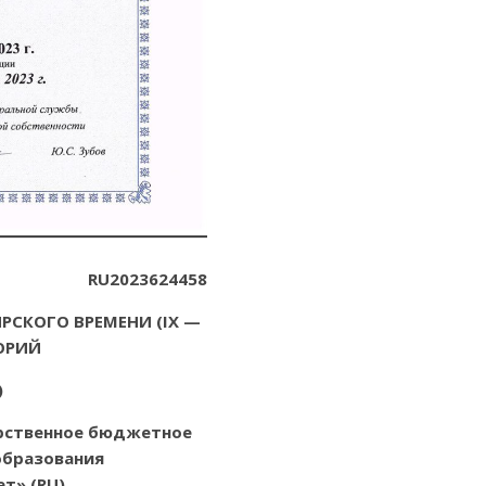
RU2023624458
СКОГО ВРЕМЕНИ (IX —
ТОРИЙ
)
рственное бюджетное
образования
т» (RU)