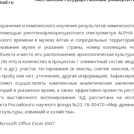
ail.ru
хранения и комплексного изучения результатов химического
с помощью рентгенофлюоресцентного спектрометра ALPHA 
ского времени в музеях Алтая и сопредельных территорий
азвание музея и указание страны; номер коллекции; н
ъекта и место его расположения; археологическая культура
№ п/п) и количество в процентах / элементный состав: мед
т и др.); участок тестирования (в окислы, снятие окислов, п
и пробу или нет, уточнения, другая информация). Зафиксир
оляют осуществлять комплексные аналитические заключе
торий в указанное время, а также эффективно провести рес
го выставочного экспонирования. БД рассчитана на исс
екта Российского научного фонда №22-18-00470 «Мир древн
культуры, изваяний и хозяйства».
icrosoft Office Excel 2007