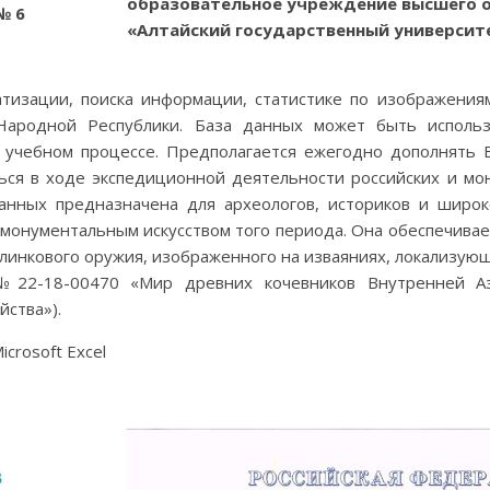
образовательное учреждение высшего 
№ 6
«Алтайский государственный университе
тизации, поиска информации, статистике по изображения
Народной Республики. База данных может быть использ
в учебном процессе. Предполагается ежегодно дополнять
ься в ходе экспедиционной деятельности российских и мон
анных предназначена для археологов, историков и широко
онументальным искусством того периода. Она обеспечивает
линкового оружия, изображенного на изваяниях, локализую
№22-18-00470 «Мир древних кочевников Внутренней А
йства»).
icrosoft Excel