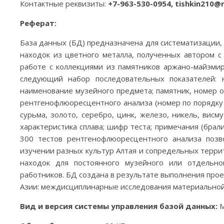
Контактные реквизиты:
+7-963-530-0954, tishkin210@m
Реферат:
База данных (БД) предназначена для систематизации, 
находок из цветного металла, полученных автором 
работе с коллекциями из памятников аржано-майэмир
следующий набор последовательных показателей: н
наименование музейного предмета; памятник, номер об
рентгенофлюоресцентного анализа (номер по порядку (
сурьма, золото, серебро, цинк, железо, никель, висму
характеристика сплава; шифр теста; примечания (брал
300 тестов рентгенофлюоресцентного анализа позв
изучении разных культур Алтая и сопредельных терри
находок для постоянного музейного или отдельно
работников. БД создана в результате выполнения про
Азии: междисциплинарные исследования материальной 
Вид и версия системы управления базой данных:
M