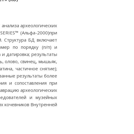
 анализа археологических
SERIES™ (Альфа-2000)при
. Структура БД включает
омер по порядку (п/п) и
 и датировка; результаты
ь, олово, свинец, мышьяк,
атина, частичное снятие);
ованные результаты более
ния и сопоставления при
таврацию археологических
ледователей и музейных
их кочевников Внутренней