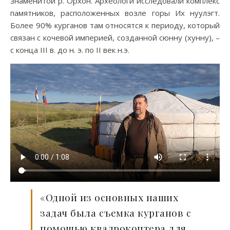
знаменитой р. Орхон. Археологи исследовали комплекс
памятников, расположенных возле горы Их нуулэгт.
Более 90% курганов там относятся к периоду, который
связан с кочевой империей, созданной сюнну (хунну), –
с конца III в. до н. э. по II век н.э.
«Одной из основных наших
задач была съемка курганов с
помощью квадрокоптера для