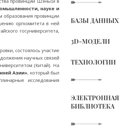
ьства провинции Шэньси в
омышленности, науке и
м образования провинции
БАЗЫ ДАННЫХ
шению оргкомитета в ней
йского госуниверситета,
3D-МОДЕЛИ
ровки, состоялось участие
родолжения научных связей
ТЕХНОЛОГИИ
ниверситетом (Китай). На
нней Азии»
, который был
плинарные исследования
ЭЛЕКТРОННАЯ
БИБЛИОТЕКА