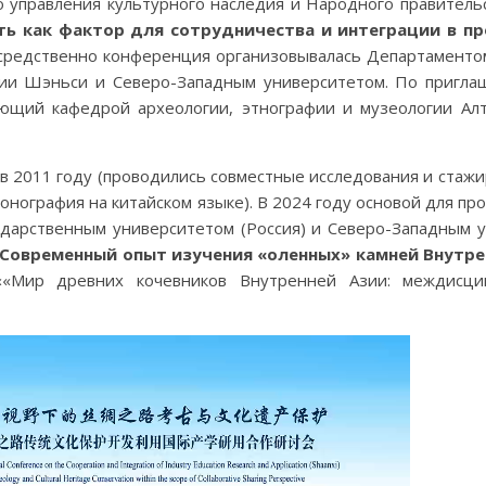
о управления культурного наследия и Народного правител
ь как фактор для сотрудничества и интеграции в пр
осредственно конференция организовывалась Департаменто
ции Шэньси и Северо-Западным университетом. По пригла
ющий кафедрой археологии, этнографии и музеологии Алта
в 2011 году (проводились совместные исследования и стажи
онография на китайском языке). В 2024 году основой для п
дарственным университетом (Россия) и Северо-Западным у
 «Современный опыт изучения «оленных» камней Внутре
«Мир древних кочевников Внутренней Азии: междисци