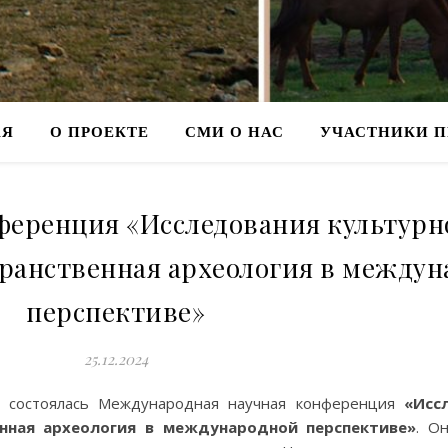
АЯ
О ПРОЕКТЕ
СМИ О НАС
УЧАСТНИКИ П
еренция «Исследования культурн
ранственная археология в между
перспективе»
25.12.2024
й) состоялась Международная научная конференция
«Исс
нная археология в международной перспективе»
. О