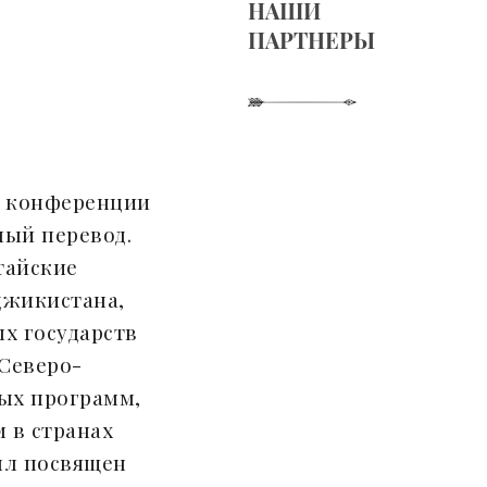
НАШИ
ПАРТНЕРЫ
а конференции
ный перевод.
тайские
джикистана,
х государств
 Северо-
ых программ,
 в странах
ыл посвящен