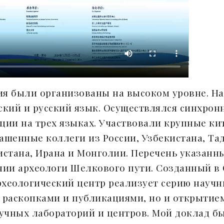
ия были организованы на высоком уровне. Н
ский и русский язык. Осуществлялся синхрон
ии на трех языках. Участвовали крупные ки
ашенные коллеги из России, Узбекистана, Та
истана, Ирана и Монголии. Перечень указанны
нии археологи Шелкового пути. Созданный в
хеологический центр реализует серию научн
 раскопками и публикациями, но и открытием
учных лабораторий и центров. Мой доклад б