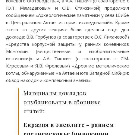
кочевого скотоводства», а А.А. Тишкин (в соавторстве с
Ю.Т. Мамадаковым и О.В. Стяжкиной) продолжил
сообщением «Археологические памятники у села Шибе
в Центральном Алтае: история исследований». Кроме
этого на других секциях были сделаны еще два
доклада: В.В. Горбунов (в соавторстве с О.С. Лихачевой)
«Средства корпусной защиты у ранних кочевников
Монголии (вещественные и изобразительные
источники)» и А.А. Тишкин (в соавторстве с С.М.
Киреевым и Я.В. Фроловым) «Древние металлические
котлы, обнаруженные на Алтае и юге Западной Сибири:
обзор находок и комплексный анализ».
Материалы докладов
опубликованы в сборнике
статей:
Евразия в энеолите – раннем
средневековье (инновации,